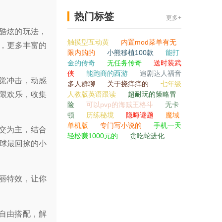
热门标签
更多+
酷炫的玩法，
触摸型互动黄
内置mod菜单有无
，更多丰富的
限内购的
小熊移植100款
能打
金的传奇
无任务传奇
送时装武
侠
能跑商的西游
追剧达人福音
觉冲击，动感
多人群聊
关于挠痒痒的
七年级
限欢乐，收集
人教版英语跟读
超耐玩的策略冒
险
可以pvp的海贼王格斗
无卡
顿
历练秘境
隐晦谜题
魔域
单机版
专门写小说的
手机一天
交为主，结合
轻松赚1000元的
贪吃蛇进化
球最回撩的小
丽特效，让你
自由搭配，解