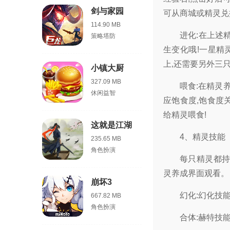
剑与家园
可从商城或精灵兑
114.90 MB
进化:在上述
策略塔防
生变化哦!一星精
上,还需要另外三
小镇大厨
327.09 MB
喂食:在精灵
休闲益智
应饱食度,饱食度
给精灵喂食!
这就是江湖
4、精灵技能
235.65 MB
角色扮演
每只精灵都持
灵养成界面观看。
崩坏3
幻化:幻化技
667.82 MB
角色扮演
合体:赫特技