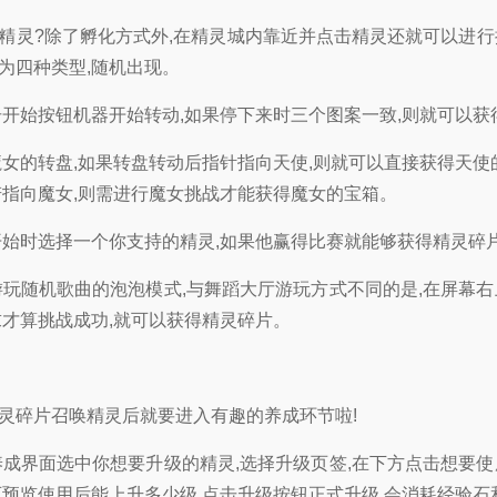
精灵?除了孵化方式外,在精灵城内靠近并点击精灵还就可以进
为四种类型,随机出现。
击开始按钮机器开始转动,如果停下来时三个图案一致,则就可以获
魔女的转盘,如果转盘转动后指针指向天使,则就可以直接获得天使
若指向魔女,则需进行魔女挑战才能获得魔女的宝箱。
开始时选择一个你支持的精灵,如果他赢得比赛就能够获得精灵碎
游玩随机歌曲的泡泡模式,与舞蹈大厅游玩方式不同的是,在屏幕
求才算挑战成功,就可以获得精灵碎片。
灵碎片召唤精灵后就要进入有趣的养成环节啦!
养成界面选中你想要升级的精灵,选择升级页签,在下方点击想要
可预览使用后能上升多少级,点击升级按钮正式升级,会消耗经验石