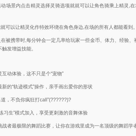
活动场景内点击精灵选择灵骑选项就就可以让角色骑乘上精灵,
能就可以让精灵化作特效环绕在角色身边,在场的所有人都能看到
灵在被携带时,每分钟会一定几率给玩家一些金币、体力、经验、
不触发增益技能。
灵互动体验，这不只是个“宠物”
最新的“轨迹模式”操作，亲手画出爱你的形状
，不负你疯狂打call”(??????)?
像练习生”模式加入，享受更刺激的音舞体验
挑战者最极限的舞蹈比赛，让你在游戏里成为一名顶级的舞蹈学