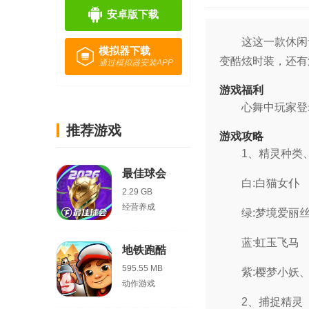
安卓版下载
这这一款休闲
模拟器下载
变酷炫时装，还有
通过模拟器安装APP
游戏福利
心舞中玩家登
推荐游戏
游戏攻略
1、精灵种类
最佳球会
白:白猫女仆
2.29 GB
经营养成
绿:梦境爱丽
蓝:虹玉飞马
地铁跑酷
595.55 MB
紫:樱梦小妖
动作游戏
2、捕捉精灵