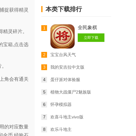
本类下载排行
行捕捉获得精灵
全民象棋
1
得精灵碎片。
立即下载
的宝箱,点击选
2
宝宝台风天气
片。
3
我的安吉拉中文版
右上角会有通关
4
蛋仔派对体验服
5
植物大战僵尸2魅族版
6
怀孕模拟器
7
欢喜斗地主vivo版
使用的对应数量
8
欢乐斗地主
和金币,经验石