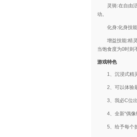
灵骑:在自由
动。
化身:化身技
增益技能:精
当饱食度为0时则
游戏特色
1、沉浸式精
2、可以体验
3、我必C位出道
4、全新“偶
5、给予每个