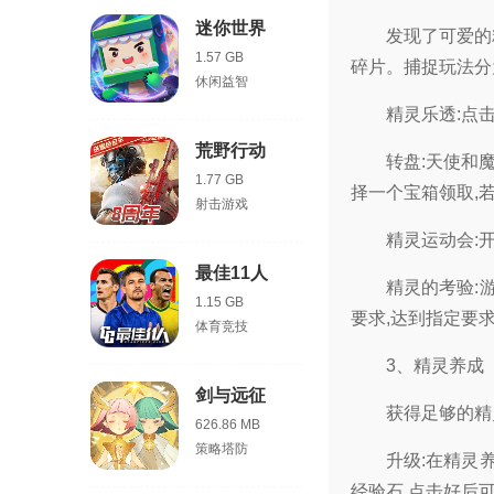
迷你世界
发现了可爱的
1.57 GB
碎片。捕捉玩法分
休闲益智
精灵乐透:点
荒野行动
转盘:天使和
1.77 GB
择一个宝箱领取,
射击游戏
精灵运动会:
最佳11人
精灵的考验:
1.15 GB
要求,达到指定要
体育竞技
3、精灵养成
剑与远征
获得足够的精
626.86 MB
策略塔防
升级:在精灵
经验石,点击好后