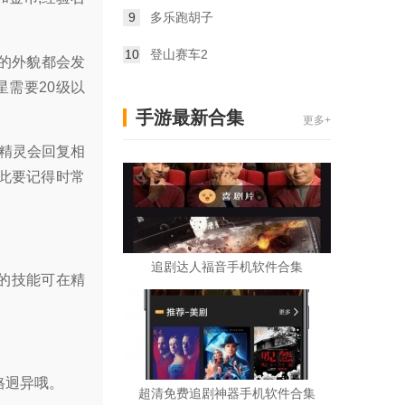
9
多乐跑胡子
10
登山赛车2
灵的外貌都会发
星需要20级以
手游最新合集
更多+
后精灵会回复相
因此要记得时常
追剧达人福音手机软件合集
有的技能可在精
格迥异哦。
超清免费追剧神器手机软件合集