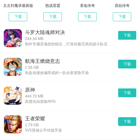
太古封魔录最新版
怒战雷霆
君临传奇
原始传奇
下载
下载
下载
下载
斗罗大陆魂师对决
下载
244.34 MB
制作专属灵魂技的组合，打造你最完美的战斗队伍
航海王燃烧意志
下载
1.56 GB
热血动漫改编而成的一款全新冒险手游
原神
下载
444.70 MB
高度自由冒险RPG
王者荣耀
下载
1.79 GB
5V5英雄公平对战手游