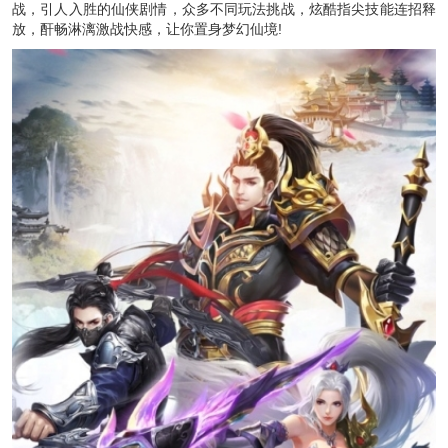
战，引人入胜的仙侠剧情，众多不同玩法挑战，炫酷指尖技能连招释
放，酐畅淋漓激战快感，让你置身梦幻仙境!