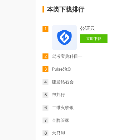
本类下载排行
公证云
1
立即下载
2
驾考宝典科目一
3
Pulse治愈
4
建发钻石会
5
帮邦行
6
二维火收银
7
金牌管家
8
六只脚