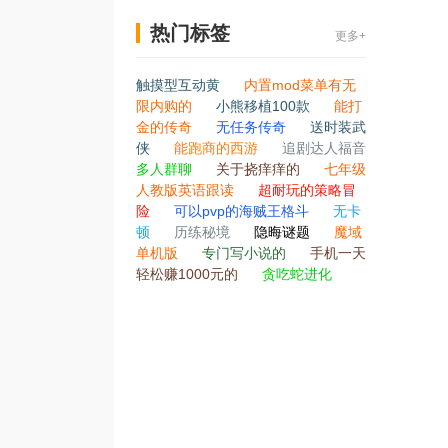
热门标签
更多+
触摸型互动黄
内置mod菜单有无
限内购的
小熊移植100款
能打
金的传奇
无任务传奇
送时装武
侠
能跑商的西游
追剧达人福音
多人群聊
关于挠痒痒的
七年级
人教版英语跟读
超耐玩的策略冒
险
可以pvp的海贼王格斗
无卡
顿
历练秘境
隐晦谜题
魔域
单机版
专门写小说的
手机一天
轻松赚1000元的
贪吃蛇进化