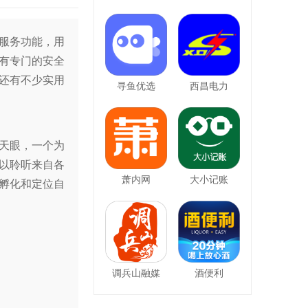
服务功能，用
有专门的安全
还有不少实用
寻鱼优选
西昌电力
天眼，一个为
以聆听来自各
萧内网
大小记账
孵化和定位自
调兵山融媒
酒便利