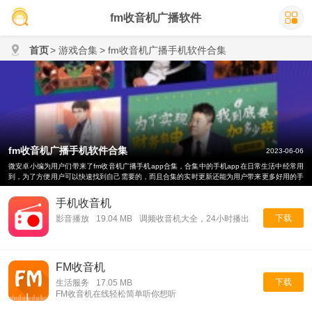
fm收音机广播软件
首页
> 游戏合集
> fm收音机广播手机软件合集
fm收音机广播手机软件合集
2023-06-06
微安卓小编为用户们带来了fm收音机广播手机app合集，合集中的手机app在日常生活中经常用
到，为了方便用户可以快速找到自己需要的，而且合集的实时更新还能为用户带来更多好用的手
机app！
手机收音机
下载
影音播放
19.04 MB
调频收音机大全，24小时播出
FM收音机
下载
生活服务
17.05 MB
FM收音机在线轻松简单听你想听