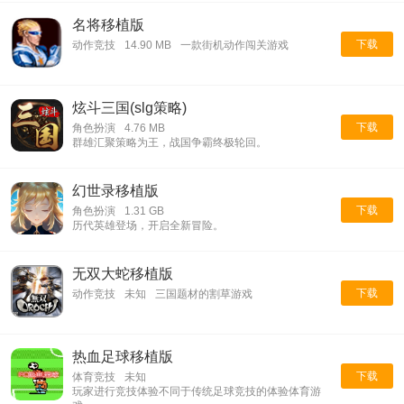
名将移植版
下载
动作竞技
14.90 MB
一款街机动作闯关游戏
炫斗三国(slg策略)
下载
角色扮演
4.76 MB
群雄汇聚策略为王，战国争霸终极轮回。
幻世录移植版
下载
角色扮演
1.31 GB
历代英雄登场，开启全新冒险。
无双大蛇移植版
下载
动作竞技
未知
三国题材的割草游戏
热血足球移植版
下载
体育竞技
未知
玩家进行竞技体验不同于传统足球竞技的体验体育游