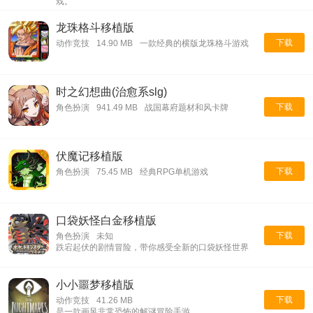
戏。
龙珠格斗移植版
下载
动作竞技
14.90 MB
一款经典的横版龙珠格斗游戏
时之幻想曲(治愈系slg)
下载
角色扮演
941.49 MB
战国幕府题材和风卡牌
伏魔记移植版
下载
角色扮演
75.45 MB
经典RPG单机游戏
口袋妖怪白金移植版
下载
角色扮演
未知
跌宕起伏的剧情冒险，带你感受全新的口袋妖怪世界
小小噩梦移植版
下载
动作竞技
41.26 MB
是一款画风非常恐怖的解谜冒险手游