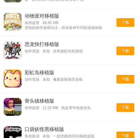
动物派对移植版
下载
休闲益智
48.65 MB
冒险的操作游戏玩法，给你各种不同的游戏体验
恐龙快打移植版
下载
动作竞技
未知
休闲放松街机游戏
彩虹岛移植版
下载
动作竞技
未知
像素冒险闯关游戏
骨头镇移植版
下载
休闲益智
11.32 MB
热血青年热血街头
口袋妖怪黑移植版
下载
角色扮演
未知
一款经典的DNS移植游戏