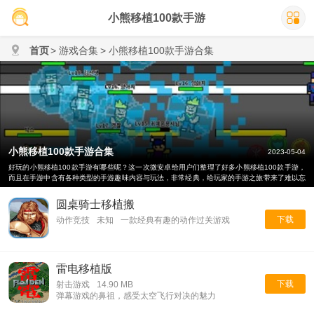
小熊移植100款手游
首页
> 游戏合集
> 小熊移植100款手游合集
小熊移植100款手游合集
2023-05-04
好玩的小熊移植100款手游有哪些呢？这一次微安卓给用户们整理了好多小熊移植100款手游，
而且在手游中含有各种类型的手游趣味内容与玩法，非常经典，给玩家的手游之旅带来了难以忘
怀的体验，喜欢的赶紧来下载小熊移植100款手游来体验吧。
圆桌骑士移植搬
下载
动作竞技
未知
一款经典有趣的动作过关游戏
雷电移植版
下载
射击游戏
14.90 MB
弹幕游戏的鼻祖，感受太空飞行对决的魅力