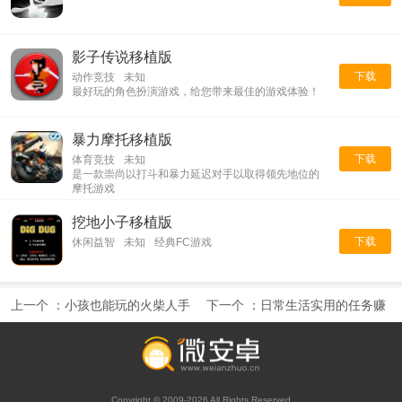
影子传说移植版
下载
动作竞技
未知
最好玩的角色扮演游戏，给您带来最佳的游戏体验！
暴力摩托移植版
下载
体育竞技
未知
是一款崇尚以打斗和暴力延迟对手以取得领先地位的
摩托游戏
挖地小子移植版
下载
休闲益智
未知
经典FC游戏
上一个 ：
小孩也能玩的火柴人手
下一个 ：
日常生活实用的任务赚
游合集
钱手机软件合集
Copyright © 2009-2026 All Rights Reserved