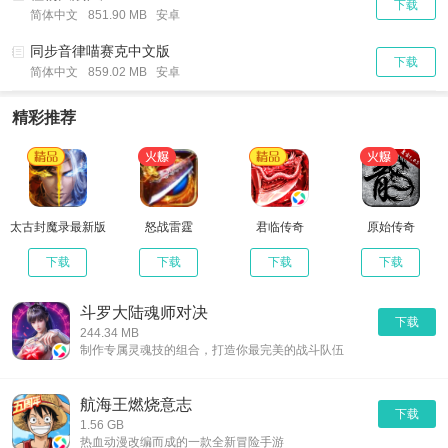
下载
简体中文
851.90 MB 安卓
同步音律喵赛克中文版
下载
简体中文
859.02 MB 安卓
精彩推荐
太古封魔录最新版
怒战雷霆
君临传奇
原始传奇
下载
下载
下载
下载
斗罗大陆魂师对决
下载
244.34 MB
制作专属灵魂技的组合，打造你最完美的战斗队伍
航海王燃烧意志
下载
1.56 GB
热血动漫改编而成的一款全新冒险手游