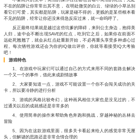
不在的陷阱让你常常出其不意， 在明处微笑的白云、绿绿的小草丛别
看它们可爱，其实都是陷阱，玩家是碰不得的，更贱的是某些根本看
不见的陷阱，经常让你还没来得急反应过来，就一命呜呼了。
反正最终结果就是越过这些坑爹的障碍，来到公主身边，抱得美
人归，途中会不断出现SAVE的红点，吃到它之后，如果你在前面不
远处死翘翘了，就会从红点处重新开始，不必再重头享受多种虐心过
程。每次牺牲游戏还会为你的IQ做出评价，你就等着接受IQ大考验
吧！
游戏特色
1、在游戏中玩家们可以通过自己的方式来用不同的套路去解决
一个又一个的事件，借此来成剧情故事
2、大家要知道一点，游戏不可能设置一个你不会闯关成功的关
卡，所以要冷静的进行分析
3、游戏的风格比较奇幻，这种画风相信大家也是没见过的，不
过通关以后的成就感还是非常多的
4、使用简单的操作来帮助角色奔跑和挑战，穿越神秘的丛林去
冒险
5、因为在这款游戏里面，很多关卡看起来给人的感觉非常无厘
头，但解谜的思路还是非常合情合理的