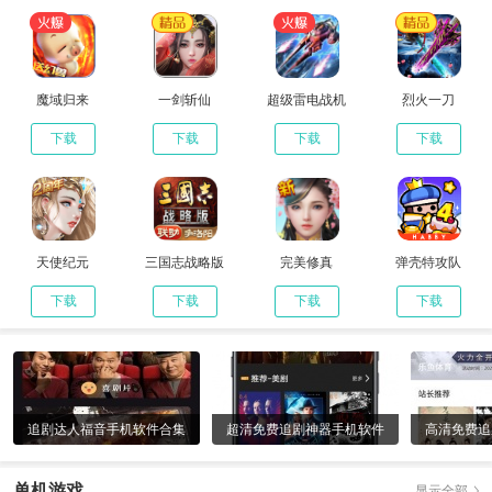
魔域归来
一剑斩仙
超级雷电战机
烈火一刀
下载
下载
下载
下载
天使纪元
三国志战略版
完美修真
弹壳特攻队
下载
下载
下载
下载
追剧达人福音手机软件合集
超清免费追剧神器手机软件
高清免费追
合集
单机游戏
显示全部