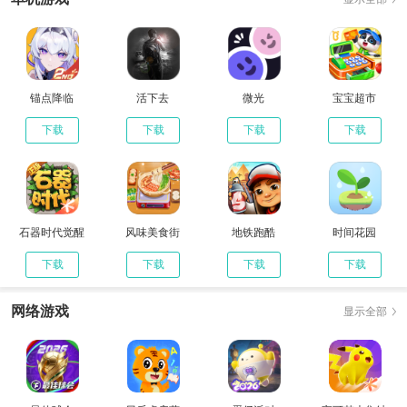
锚点降临
活下去
微光
宝宝超市
下载
下载
下载
下载
石器时代觉醒
风味美食街
地铁跑酷
时间花园
下载
下载
下载
下载
网络游戏
显示全部