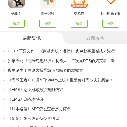
枪战圈
青子记账
交易猫
Timi时光记账
安装
安装
安装
安装
最新资讯
最新攻略
CF IP 再添力作！《穿越火线：潜伏》以3A叙事重塑战术潜行玩法
独家专访《无限幻想战线》制作人：二次元RTS的拓荒者，邀你共筑无限幻想
掼军诞生！腾讯大掼蛋城市巅峰赛圆满收官！
《高球王者》11月9日Steam上线！重塑你对高尔夫的想象！
《EMS》怎么修改收货地址方法
《EMS》怎么寄快递
《顺丰速运》APP怎么查看历史订单
《陌陌》怎么改定位位置信息