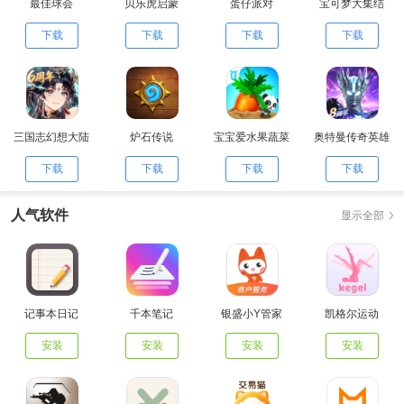
最佳球会
贝乐虎启蒙
蛋仔派对
宝可梦大集结
下载
下载
下载
下载
三国志幻想大陆
炉石传说
宝宝爱水果蔬菜
奥特曼传奇英雄
下载
下载
下载
下载
人气软件
显示全部
记事本日记
千本笔记
银盛小Y管家
凯格尔运动
安装
安装
安装
安装