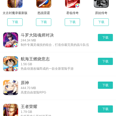
太古封魔录最新版
怒战雷霆
君临传奇
原始传奇
下载
下载
下载
下载
斗罗大陆魂师对决
下载
244.34 MB
制作专属灵魂技的组合，打造你最完美的战斗队伍
航海王燃烧意志
下载
1.56 GB
热血动漫改编而成的一款全新冒险手游
原神
下载
444.70 MB
高度自由冒险RPG
王者荣耀
下载
1.79 GB