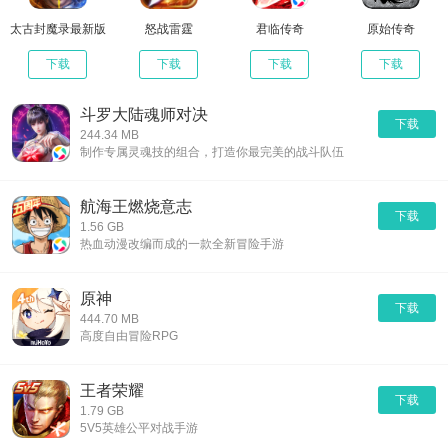
太古封魔录最新版
怒战雷霆
君临传奇
原始传奇
下载
下载
下载
下载
斗罗大陆魂师对决
下载
244.34 MB
制作专属灵魂技的组合，打造你最完美的战斗队伍
航海王燃烧意志
下载
1.56 GB
热血动漫改编而成的一款全新冒险手游
原神
下载
444.70 MB
高度自由冒险RPG
王者荣耀
下载
1.79 GB
5V5英雄公平对战手游