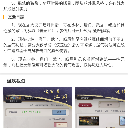
3、酷炫的骑乘，华丽时装的曙目，酷炫的外观风格，会有战力
加成提升实力
更新日志
1、现在当大侠开启丹田后，可在少林、唐门、武当、峨眉和昆
仑派的藏宝阁获取《筑罡经》，参悟后可开启气海-凝罡修炼。
2、现在少林、唐门、武当、峨眉和昆仑派的藏经阁增加了基础
的罡气功法，需要大侠参悟《筑罡经》后方可修炼，罡气功法可在战
斗中造成基于自身攻击力的真气伤害。
3、现在少林、唐门、武当、峨眉和昆仑派新增建筑——控元
堂，前往控元堂修炼可增强大侠的真气攻击、抵抗与透入属性。
游戏截图