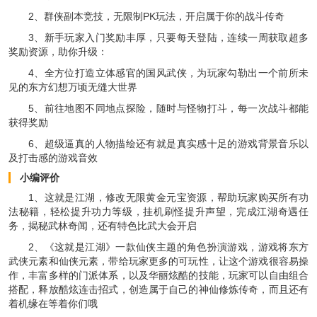
2、群侠副本竞技，无限制PK玩法，开启属于你的战斗传奇
3、新手玩家入门奖励丰厚，只要每天登陆，连续一周获取超多
奖励资源，助你升级：
4、全方位打造立体感官的国风武侠，为玩家勾勒出一个前所未
见的东方幻想万顷无缝大世界
5、前往地图不同地点探险，随时与怪物打斗，每一次战斗都能
获得奖励
6、超级逼真的人物描绘还有就是真实感十足的游戏背景音乐以
及打击感的游戏音效
小编评价
1、这就是江湖，修改无限黄金元宝资源，帮助玩家购买所有功
法秘籍，轻松提升功力等级，挂机刷怪提升声望，完成江湖奇遇任
务，揭秘武林奇闻，还有特色比武大会开启
2、《这就是江湖》一款仙侠主题的角色扮演游戏，游戏将东方
武侠元素和仙侠元素，带给玩家更多的可玩性，让这个游戏很容易操
作，丰富多样的门派体系，以及华丽炫酷的技能，玩家可以自由组合
搭配，释放酷炫连击招式，创造属于自己的神仙修炼传奇，而且还有
着机缘在等着你们哦