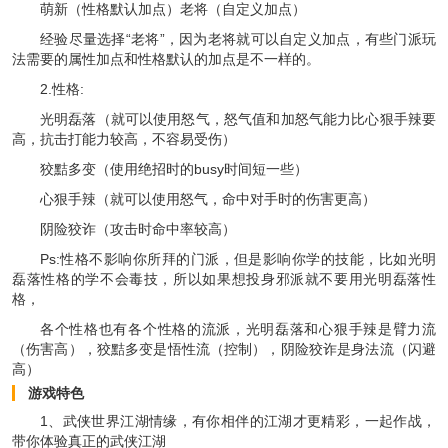
萌新（性格默认加点）老将（自定义加点）
经验尽量选择“老将”，因为老将就可以自定义加点，有些门派玩
法需要的属性加点和性格默认的加点是不一样的。
2.性格:
光明磊落（就可以使用怒气，怒气值和加怒气能力比心狠手辣要
高，抗击打能力较高，不容易受伤）
狡黠多变（使用绝招时的busy时间短一些）
心狠手辣（就可以使用怒气，命中对手时的伤害更高）
阴险狡诈（攻击时命中率较高）
Ps:性格不影响你所拜的门派，但是影响你学的技能，比如光明
磊落性格的学不会毒技，所以如果想投身邪派就不要用光明磊落性
格，
各个性格也有各个性格的流派，光明磊落和心狠手辣是臂力流
（伤害高），狡黠多变是悟性流（控制），阴险狡诈是身法流（闪避
高）
游戏特色
1、武侠世界江湖情缘，有你相伴的江湖才更精彩，一起作战，
带你体验真正的武侠江湖