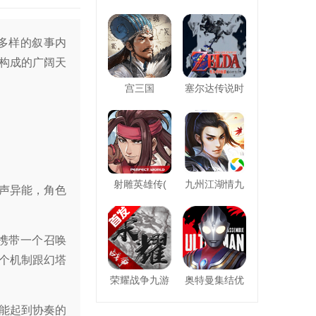
多样的叙事内
构成的广阔天
宫三国
塞尔达传说时
射雕英雄传(
九州江湖情九
声异能，角色
携带一个召唤
个机制跟幻塔
荣耀战争九游
奥特曼集结优
能起到协奏的