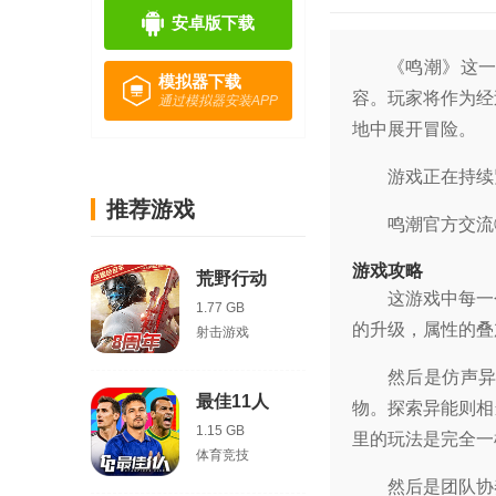
安卓版下载
《鸣潮》这
模拟器下载
容。玩家将作为经
通过模拟器安装APP
地中展开冒险。
游戏正在持续
推荐游戏
鸣潮官方交流②
游戏攻略
荒野行动
这游戏中每一
1.77 GB
的升级，属性的叠
射击游戏
然后是仿声
最佳11人
物。探索异能则相
1.15 GB
里的玩法是完全一
体育竞技
然后是团队协