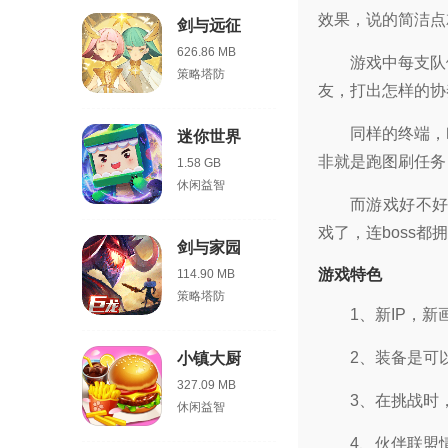
效果，说的简洁点
剑与远征
626.86 MB
游戏中每支队
策略塔防
友，打出怎样的协
同样的终端，
迷你世界
非就是跑图刷任务
1.58 GB
休闲益智
而游戏好不好
戏了，连boss
剑与家园
游戏特色
114.90 MB
策略塔防
1、新IP，
2、装备是可
小镇大厨
327.09 MB
3、在挑战时
休闲益智
4、伙伴联盟