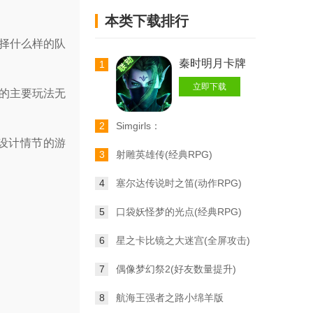
本类下载排行
择什么样的队
秦时明月卡牌
1
立即下载
的主要玩法无
2
Simgirls：
s设计情节的游
LovemoreCollegeRPG
3
射雕英雄传(经典RPG)
4
塞尔达传说时之笛(动作RPG)
5
口袋妖怪梦的光点(经典RPG)
6
星之卡比镜之大迷宫(全屏攻击)
7
偶像梦幻祭2(好友数量提升)
8
航海王强者之路小绵羊版