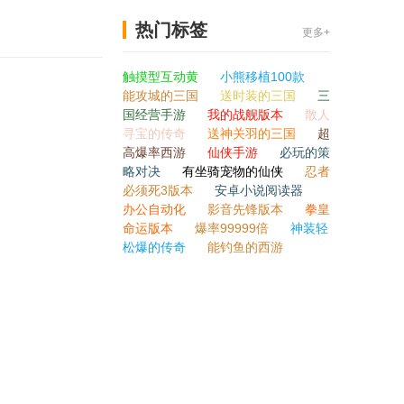
热门标签
更多+
触摸型互动黄
小熊移植100款
能攻城的三国
送时装的三国
三
国经营手游
我的战舰版本
散人
寻宝的传奇
送神关羽的三国
超
高爆率西游
仙侠手游
必玩的策
略对决
有坐骑宠物的仙侠
忍者
必须死3版本
安卓小说阅读器
办公自动化
影音先锋版本
拳皇
命运版本
爆率99999倍
神装轻
松爆的传奇
能钓鱼的西游