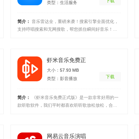
下载
类型：生活服务
简介：
音乐雷达全，重磅来袭！搜索引擎全面优化，
支持哼唱搜索和无网搜歌，帮您抓住瞬间好音乐！不
一样界面更时尚，搜索算法更高，新增高清MV，新歌
推荐，权 ...
[详细]
虾米音乐免费正
大小：
57.93 MB
下载
类型：影音播放
简介：
《虾米音乐免费正式版》是一款非常好用的一
款听歌软件，我们平时都喜欢听听歌放松放松，合适
的播放器对我们来说特别的重要，很多歌曲都需要版
权会员听 ...
[详细]
网易云音乐演唱