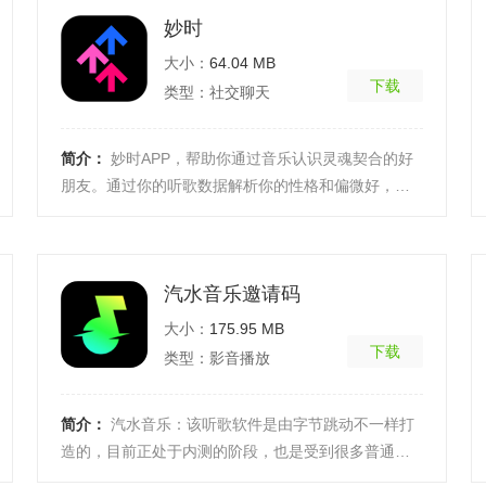
妙时
大小：
64.04 MB
下载
类型：社交聊天
简介：
妙时APP，帮助你通过音乐认识灵魂契合的好
朋友。通过你的听歌数据解析你的性格和偏微好，为
你精准匹配同频的人。软件功能先共鸣再遇见，总有
触动在身 ...
[详细]
汽水音乐邀请码
大小：
175.95 MB
下载
类型：影音播放
简介：
汽水音乐：该听歌软件是由字节跳动不一样打
造的，目前正处于内测的阶段，也是受到很多普通用
户关注了，对于热爱听歌的小伙伴来说是一个很不错