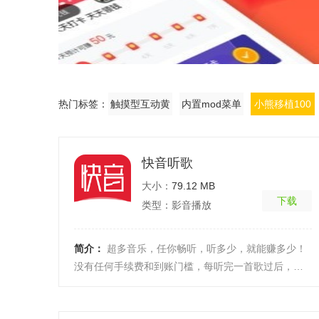
热门标签：
触摸型互动黄
内置mod菜单
小熊移植100
有无限内购的
款
快音听歌
大小：
79.12 MB
下载
类型：影音播放
简介：
超多音乐，任你畅听，听多少，就能赚多少！
没有任何手续费和到账门槛，每听完一首歌过后，就
就可以申请即时到账哟！当你的听歌时长达到一定数
额时，系 ...
[详细]