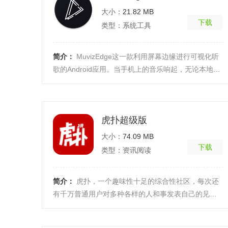
大小：
21.82 MB
下载
类型：系统工具
简介：
MuvizEdge这一款利用屏幕边缘进行可视化听
歌的Android应用。当手机上的音乐响起，无论本地还
是云端，MuvizEdge就会让屏幕边缘进行与音乐节奏
相对应的 ...
[详细]
虎扑超级版
大小：
74.09 MB
下载
类型：资讯阅读
简介：
虎扑，一个趣味性十足的综合性社区，每次还
有千万普通用户对多种各样的人和事发表自己的见
解，为你推送最详尽的新闻资讯，感受最热闹、真
实、有温度的 ...
[详细]