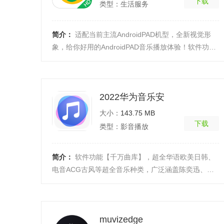
下载
类型：生活服务
简介：
适配当前主流AndroidPAD机型，全新视觉形
象，给你好用的AndroidPAD音乐播放体验！软件功能
多终端云同步，让音乐无处不在。千万曲库，百万高
清MV。海量 ...
[详细]
2022华为音乐安
大小：
143.75 MB
下载
类型：影音播放
简介：
软件功能【千万曲库】，超全华语欧美日韩、
电音ACG古风等超全音乐种类，广泛涵盖陈奕迅、薛
之谦、林俊杰、王菲、李荣浩、邓紫棋等最热歌手新
歌;【个性 ...
[详细]
muvizedge