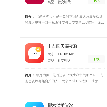
下载
类型：社交聊天
简介：
《蝌蚪聊天》是一款时下国内最火热最受欢迎
的真人视频一对一私密社交聊天交友的app软件，该软
件采用时尚的直播社交方式，让各位能够轻轻松松的
进行真 ...
[详细]
十点聊天深夜聊
大小：
115.02 MB
下载
类型：社交聊天
简介：
单身的你，是否还在寻找生命中的那个Ta，或
是想认识有趣合拍的人，无奈平时工作太忙，生活圈
子又太小。在匆忙的城市里，每天都与千千万万路人
擦肩而过 ...
[详细]
聊天记录管家