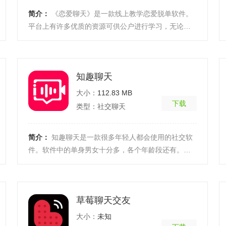
简介：
《恋爱聊天》是一款线上教学恋爱脱单软件。
平台上有许多优质的资源可供公户进行学习，无论用
户是练习还是希望实战，都可以进行教学。并且用户
还可以选 ...
[详细]
知趣聊天
大小：
112.83 MB
下载
类型：社交聊天
简介：
知趣聊天是一款很多年轻人都会使用的社交软
件。软件中的单身男女十分多，各个年龄段还有。这
里，大家有颜值也有才艺特色，你能选择让你最心动
的ta了解 ...
[详细]
草莓聊天交友
大小：
未知