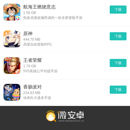
航海王燃烧意志
下载
1.56 GB
热血动漫改编而成的一款全新冒险手游
原神
下载
444.70 MB
高度自由冒险RPG
王者荣耀
下载
1.79 GB
5V5英雄公平对战手游
香肠派对
下载
234.83 MB
休闲向大逃杀手游