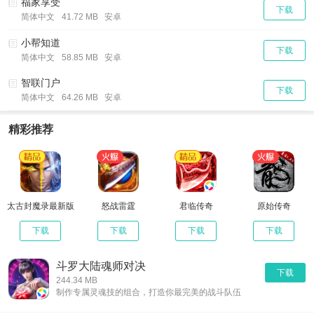
福家享受
下载
简体中文
41.72 MB 安卓
小帮知道
下载
简体中文
58.85 MB 安卓
智联门户
下载
简体中文
64.26 MB 安卓
精彩推荐
太古封魔录最新版
怒战雷霆
君临传奇
原始传奇
下载
下载
下载
下载
斗罗大陆魂师对决
下载
244.34 MB
制作专属灵魂技的组合，打造你最完美的战斗队伍