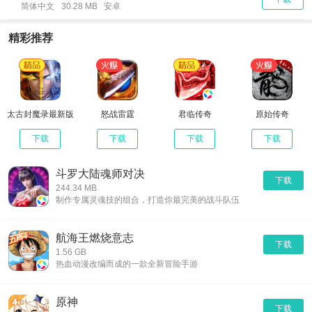
简体中文
30.28 MB 安卓
精彩推荐
太古封魔录最新版
怒战雷霆
君临传奇
原始传奇
下载
下载
下载
下载
斗罗大陆魂师对决
下载
244.34 MB
制作专属灵魂技的组合，打造你最完美的战斗队伍
航海王燃烧意志
下载
1.56 GB
热血动漫改编而成的一款全新冒险手游
原神
下载