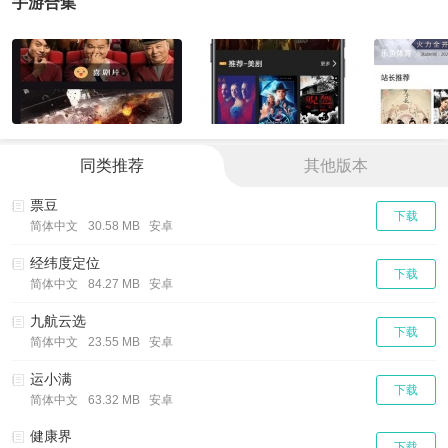
手游合集
同类推荐
其他版本
票豆
下载
简体中文
30.58 MB 安卓
经纬度定位
下载
简体中文
84.27 MB 安卓
九航云选
下载
简体中文
23.55 MB 安卓
运小满
下载
简体中文
63.32 MB 安卓
健康界
下载