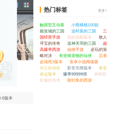
热门标签
更多+
触摸型互动黄
小熊移植100款
能攻城的三国
送时装的三国
三
国经营手游
我的战舰版本
散人
寻宝的传奇
送神关羽的三国
超
高爆率西游
仙侠手游
必玩的策
略对决
有坐骑宠物的仙侠
忍者
必须死3版本
安卓小说阅读器
办公自动化
影音先锋版本
拳皇
命运版本
爆率99999倍
神装轻
松爆的传奇
能钓鱼的西游
.6版本