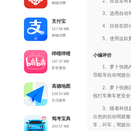
2、在这里有
购物消费
3、选用自动
支付宝
4、目前在部
167.66 MB
购物消费
5、使用这款
哔哩哔哩
小编评价
197.37 MB
1、萝卜快跑
影音播放
导航等自动驾驶出
高德地图
2、萝卜快跑
158.53 MB
线打车乘车更安全
生活服务
3、随着科技
出色的自动驾驶服
驾考宝典
车，叫车，驾驶出
263.57 MB