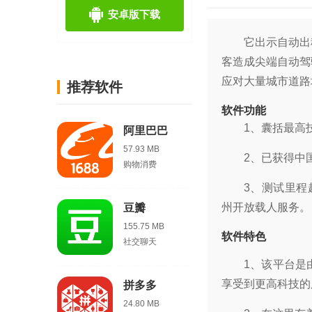
安卓版下载
它出示自动出
客造成尖端自动驾
应对大量城市道路
推荐软件
软件功能
1、囊括最高
阿里巴巴
57.93 MB
2、已获得中
购物消费
3、测试里程
州开放载人服务。
豆瓣
155.75 MB
软件特色
社交聊天
1、该平台是
享受到更高科技的
拼多多
24.80 MB