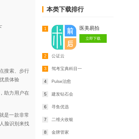
本类下载排行
下
医美易拍
1
立即下载
2
公证云
3
驾考宝典科目一
站点搜索、步行
优质体验
4
Pulse治愈
，助力用户在
5
建发钻石会
6
寻鱼优选
就是一款非常
7
二维火收银
过人脸识别来找
8
金牌管家