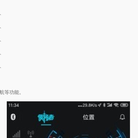
、
、
、
、
、
航等功能。