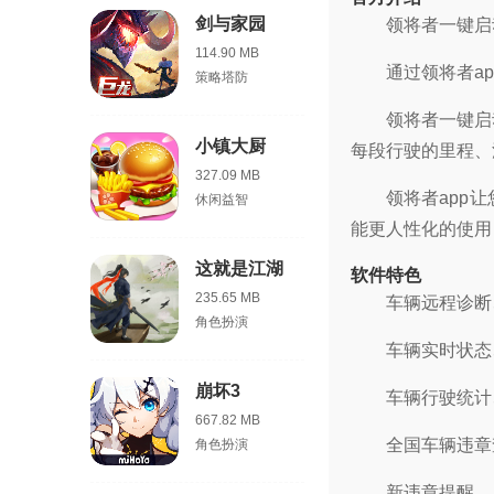
剑与家园
领将者一键启
114.90 MB
通过领将者a
策略塔防
领将者一键启
小镇大厨
每段行驶的里程、
327.09 MB
领将者app
休闲益智
能更人性化的使用
这就是江湖
软件特色
235.65 MB
车辆远程诊断
角色扮演
车辆实时状态
崩坏3
车辆行驶统计
667.82 MB
全国车辆违章
角色扮演
新违章提醒、