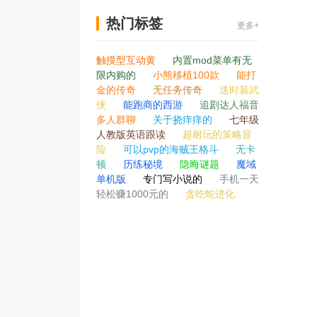
热门标签
更多+
触摸型互动黄
内置mod菜单有无
限内购的
小熊移植100款
能打
金的传奇
无任务传奇
送时装武
侠
能跑商的西游
追剧达人福音
多人群聊
关于挠痒痒的
七年级
人教版英语跟读
超耐玩的策略冒
险
可以pvp的海贼王格斗
无卡
顿
历练秘境
隐晦谜题
魔域
单机版
专门写小说的
手机一天
轻松赚1000元的
贪吃蛇进化