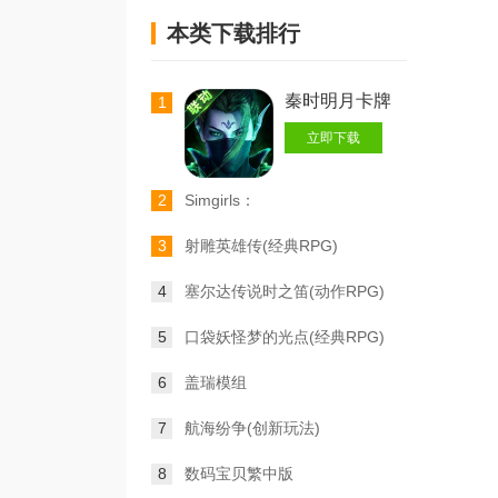
本类下载排行
秦时明月卡牌
1
立即下载
2
Simgirls：
LovemoreCollegeRPG
3
射雕英雄传(经典RPG)
4
塞尔达传说时之笛(动作RPG)
5
口袋妖怪梦的光点(经典RPG)
6
盖瑞模组
7
航海纷争(创新玩法)
8
数码宝贝繁中版