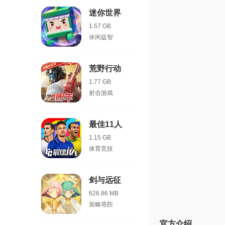
迷你世界
1.57 GB
休闲益智
荒野行动
1.77 GB
射击游戏
最佳11人
1.15 GB
体育竞技
剑与远征
626.86 MB
策略塔防
官方介绍