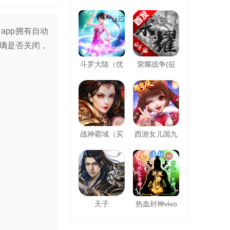
app拥有自动
璃是否关闭，
斗罗大陆（优
荣耀战争(征
战神霸域（买
西游女儿国九
天子
热血封神vivo