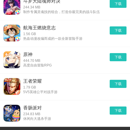
斗罗大陆魂师对决
下载
244.34 MB
制作专属灵魂技的组合，打造你最完美的战斗队伍
航海王燃烧意志
下载
1.56 GB
热血动漫改编而成的一款全新冒险手游
原神
下载
444.70 MB
高度自由冒险RPG
王者荣耀
下载
1.79 GB
5V5英雄公平对战手游
香肠派对
下载
234.83 MB
休闲向大逃杀手游