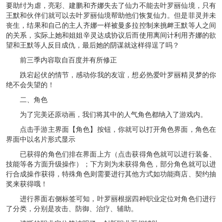
要助纣为虐，亮彩、建鹏和齐娜失去了仙力不能去叶罗丽仙境，只有
王默和伙伴们就可以去叶罗丽仙境帮助他们恢复仙力。但是菲灵并未
丧生，结果和自己的主人齐娜一样被曼多拉控制来挑衅王默等人之间
的关系，实际上她和姐姐辛灵达成协议后而使用离间计利用齐娜的欲
望和王默等人反目成仇，最后她的阴谋就这样得逞了吗？
前三季内容取自百度并有所修正
跌宕起伏的情节，感动你我的友谊，想必热爱叶罗丽精灵梦的你
绝不会失望的！
二、角色
为了完美还原动画，我们将其中的人气角色都纳入了游戏内。
点击手游主界面【角色】按钮，你就可以打开角色界面，角色在
界面中以名片形式显示
已获得的角色们排在界面上方（点击获得角色就可以进行装备、
技能等各方面升级操作）；下方则为未获得角色，部分角色就可以进
行合成操作获得，特殊角色则需要进行其他方式如功能商店、契约抽
奖来获得哦！
进行界面右侧标签可知，叶罗丽根据四种职业定位对角色们进行
了分类，分别是攻击、防御、治疗、辅助。