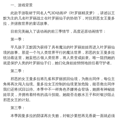
一、游戏背景
此款手游取材于同名人气3D动画IP《叶罗丽精灵梦》，讲述以王
默为主的几名叶罗丽战士在叶罗丽仙子的协助下，对抗邪恶女王曼多
拉，并拯救世界的童话故事。
目前完美融入了该动画的前三季情节，高度还原动画情节：
第一季：
平凡孩子王默因为获得了具有魔法的叶罗丽娃娃而进入叶罗丽仙
境的故事。那是一个与人类世界平行的魔法世界，邪恶的女王曼多拉
统治着这里，她妄想占领人类世界，将人类变成奴隶。唯一阻挡她的
就是保护人类的叶罗丽仙子们，她们化身娃娃悄悄地担任着守护者。
第二季：
邪恶的女王曼多拉将孔雀和罗丽抓回仙境，为救出同伴，每位主
角将再次闯入仙境。曼多拉女王控制的仙境更加危险，能否救出同伴
我们还将拭目以待。本季中不一样角色齐娜将会登场，她拥有神秘娃
娃菲灵，并拥有着特有的战斗技能。她能否击败水王子和封银沙阻止
邪恶女王的计划。
第三季：
本季因曼多拉的阴谋再次失败，封银沙要想再见香菱一面就必须