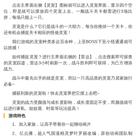
点击主界面右侧【灵宠】图标就可以进入灵宠界面，显示四个空
位，即是就可以摆放四个灵宠上去。一般战斗关卡都需进行3场比
拼，每场只能上一只。
灵宠是什么？它们是战斗的一大助力，每当你推掉一个关卡，你
还有机会捕捉关卡相应的怪做灵宠！
我们游戏的灵宠种类多达百余种，上至BOSS下至小怪通通就可
以抓捕！
如何捕捉灵宠？进行主界面右侧的【雷达】，点击搜索即可探查
的灵宠踪迹，雷达3小时刷新一次，战斗胜利即可获得，为己方增添
战力。
战斗中最先出手的就是灵宠，所以一只高品质的灵宠乃居家旅行
必备~
捕获到新的灵宠啦！快去灵宠界把它摆上去吧~
灵宠的战力受颜值与成长度影响，成长度固定不变，而颜值就可
以进行家私、娃娃屋、时装等玩法提高！
游戏特色
1、加入家族，让高手带着你一起聊动画片
2、亿点播，超人气国漫精灵梦叶罗丽改编，原创动画团队制