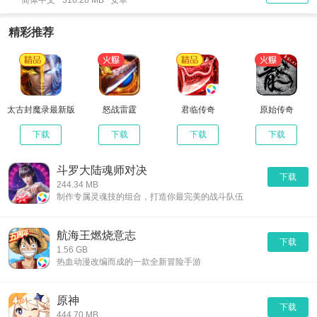
简体中文
316.28 MB 安卓
精彩推荐
太古封魔录最新版
怒战雷霆
君临传奇
原始传奇
下载
下载
下载
下载
斗罗大陆魂师对决
下载
244.34 MB
制作专属灵魂技的组合，打造你最完美的战斗队伍
航海王燃烧意志
下载
1.56 GB
热血动漫改编而成的一款全新冒险手游
原神
下载
444.70 MB