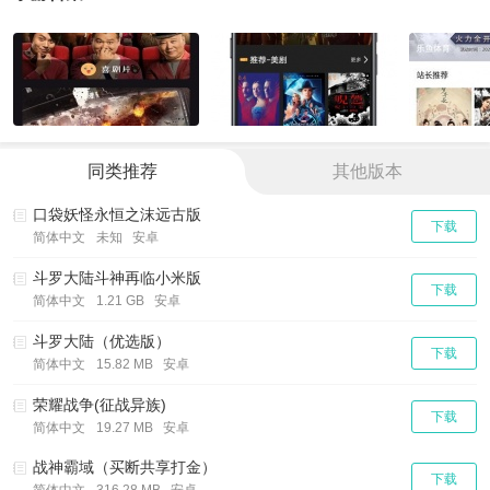
同类推荐
其他版本
口袋妖怪永恒之沫远古版
下载
简体中文
未知 安卓
斗罗大陆斗神再临小米版
下载
简体中文
1.21 GB 安卓
斗罗大陆（优选版）
下载
简体中文
15.82 MB 安卓
荣耀战争(征战异族)
下载
简体中文
19.27 MB 安卓
战神霸域（买断共享打金）
下载