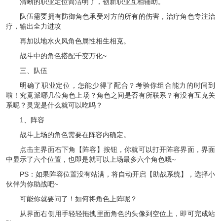
清晰的职业定位简洁明了，创新职业互相辅助。
队伍需要拥有防御角色承受对方的所有的伤害，治疗角色专注治
疗，输出全力进攻
再加以地水火风角色属性相生相克。
战斗中的角色搭配千变万化~
三、队伍
明确了职业定位，怎能少得了配合？考验你组合能力的时间到
啦！究竟派哪几位角色上场？角色之间是否有所联系？有没有互克关
系呢？灵宠是什么就可以吃吗？
1、阵容
战斗上场的角色需要在阵容内确定。
点击主界面右下角【阵容】按钮，你就可以打开阵容界面，界面
中显示了六个位置，也即是就可以上场最多六个角色哦~
PS：如果阵容位置没有站满，将自动开启【助战系统】，选择小
伙伴为你助战吧~
可能你就要问了！如何将角色上阵呢？
从界面右侧用手轻轻拖拽里面角色的头像到空位上，即可完成站