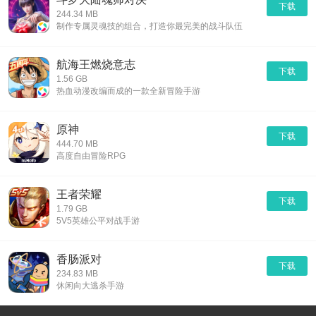
下载
244.34 MB
制作专属灵魂技的组合，打造你最完美的战斗队伍
航海王燃烧意志
下载
1.56 GB
热血动漫改编而成的一款全新冒险手游
原神
下载
444.70 MB
高度自由冒险RPG
王者荣耀
下载
1.79 GB
5V5英雄公平对战手游
香肠派对
下载
234.83 MB
休闲向大逃杀手游