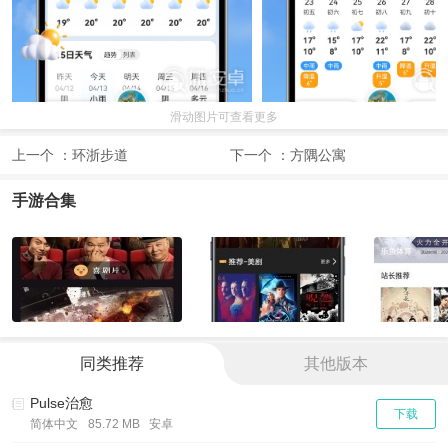
滑动图片可查看更多
上一个 ：
环浙步道
下一个 ：
方隅公寓
手游合集
同类推荐
其他版本
Pulse治愈
下载
简体中文
85.72 MB 安卓