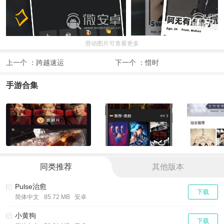
滑动图片可查看更多
上一个 ：
跨越速运
下一个 ：
惜时
手游合集
同类推荐
其他版本
Pulse治愈
下载
简体中文
85.72 MB 安卓
小黄狗
下载