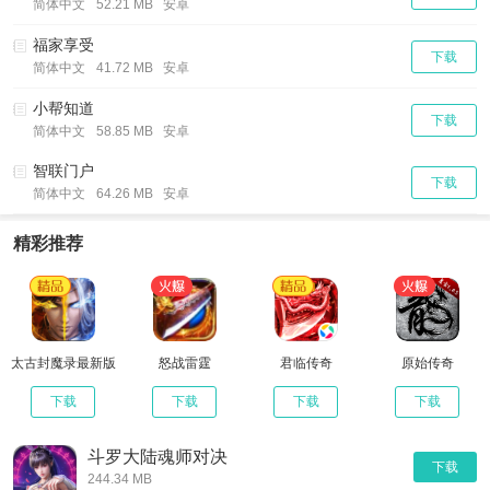
简体中文
52.21 MB 安卓
福家享受
下载
简体中文
41.72 MB 安卓
小帮知道
下载
简体中文
58.85 MB 安卓
智联门户
下载
简体中文
64.26 MB 安卓
精彩推荐
太古封魔录最新版
怒战雷霆
君临传奇
原始传奇
下载
下载
下载
下载
斗罗大陆魂师对决
下载
244.34 MB