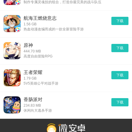
制作专属灵魂技的组合，打造你最完美的战斗队伍
航海王燃烧意志
下载
1.56 GB
热血动漫改编而成的一款全新冒险手游
原神
下载
444.70 MB
高度自由冒险RPG
王者荣耀
下载
1.79 GB
5V5英雄公平对战手游
香肠派对
下载
234.83 MB
休闲向大逃杀手游