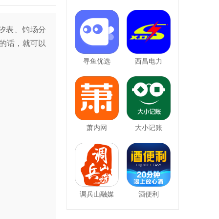
汐表、钓场分
的话，就可以
寻鱼优选
西昌电力
萧内网
大小记账
调兵山融媒
酒便利