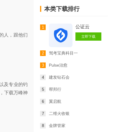
本类下载排行
公证云
1
的人，跟他们
立即下载
2
驾考宝典科目一
3
Pulse治愈
4
建发钻石会
以及专业的钓
5
帮邦行
，下载万峰神
6
翼启航
7
二维火收银
8
金牌管家