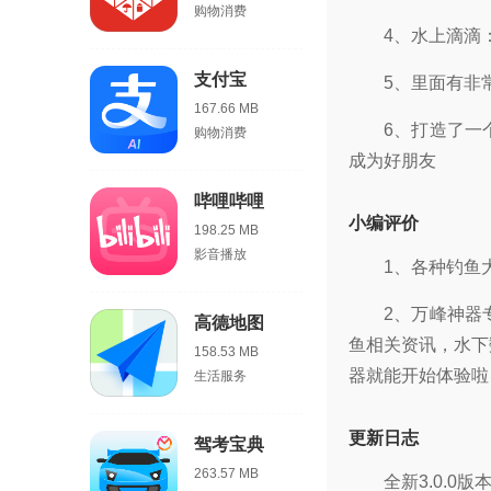
购物消费
4、水上滴滴
支付宝
5、里面有非
167.66 MB
6、打造了一
购物消费
成为好朋友
哔哩哔哩
小编评价
198.25 MB
影音播放
1、各种钓鱼
2、万峰神器
高德地图
鱼相关资讯，水下
158.53 MB
器就能开始体验啦
生活服务
更新日志
驾考宝典
263.57 MB
全新3.0.0版