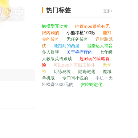
热门标签
更多+
触摸型互动黄
内置mod菜单有无
限内购的
小熊移植100款
能打
金的传奇
无任务传奇
送时装武
侠
能跑商的西游
追剧达人福音
多人群聊
关于挠痒痒的
七年级
人教版英语跟读
超耐玩的策略冒
险
可以pvp的海贼王格斗
无卡
顿
历练秘境
隐晦谜题
魔域
单机版
专门写小说的
手机一天
轻松赚1000元的
贪吃蛇进化