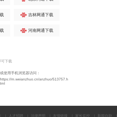
载
吉林网通下载
载
河南网通下载
即可下载
或使用手机浏览器访问：
https://m.weianzhuo.cn/anzhuo/513757.h
tml
作
人才招聘
法律声明
友情链接
家长监控
新闻自助