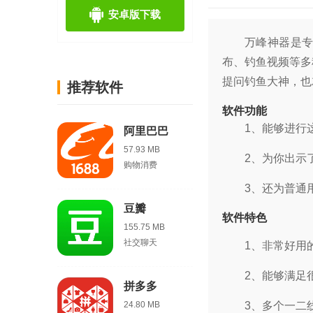
安卓版下载
万峰神器是
布、钓鱼视频等多
提问钓鱼大神，也
推荐软件
软件功能
1、能够进行
阿里巴巴
57.93 MB
2、为你出示
购物消费
3、还为普通
豆瓣
软件特色
155.75 MB
社交聊天
1、非常好用
2、能够满足
拼多多
24.80 MB
3、多个一二