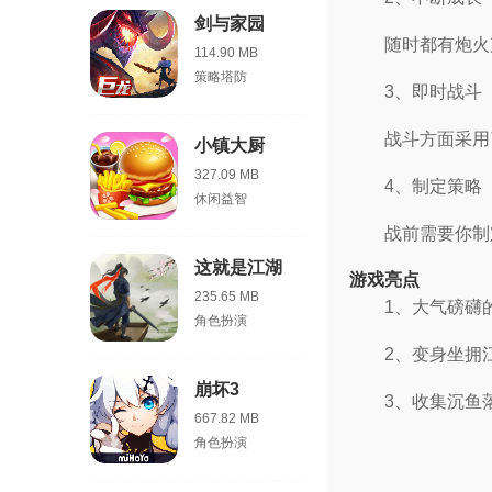
剑与家园
随时都有炮火
114.90 MB
策略塔防
3、即时战斗
战斗方面采用
小镇大厨
327.09 MB
4、制定策略
休闲益智
战前需要你制
这就是江湖
游戏亮点
235.65 MB
1、大气磅礴
角色扮演
2、变身坐拥
崩坏3
3、收集沉鱼
667.82 MB
角色扮演