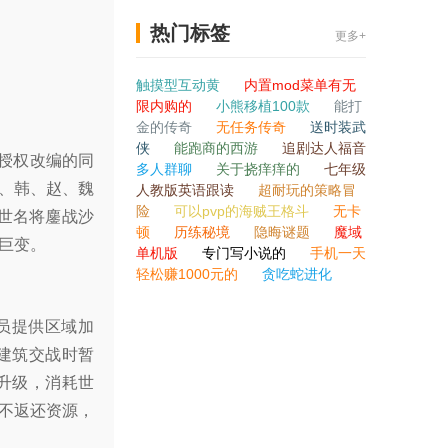
热门标签
更多+
触摸型互动黄
内置mod菜单有无
限内购的
小熊移植100款
能打
金的传奇
无任务传奇
送时装武
侠
能跑商的西游
追剧达人福音
版授权改编的同
多人群聊
关于挠痒痒的
七年级
、韩、赵、魏
人教版英语跟读
超耐玩的策略冒
险
可以pvp的海贼王格斗
无卡
世名将鏖战沙
顿
历练秘境
隐晦谜题
魔域
巨变。
单机版
专门写小说的
手机一天
轻松赚1000元的
贪吃蛇进化
员提供区域加
建筑交战时暂
造升级，消耗世
不返还资源，