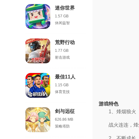
迷你世界
1.57 GB
休闲益智
荒野行动
1.77 GB
射击游戏
最佳11人
1.15 GB
体育竞技
游戏特色
剑与远征
1、烽烟狼火
626.86 MB
战火连连，烽
策略塔防
2、不断成长