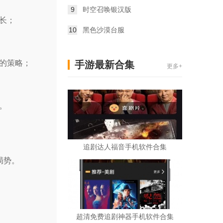
9
时空召唤银汉版
长；
10
黑色沙漠台服
的策略；
手游最新合集
更多+
。
追剧达人福音手机软件合集
局势。
。
超清免费追剧神器手机软件合集