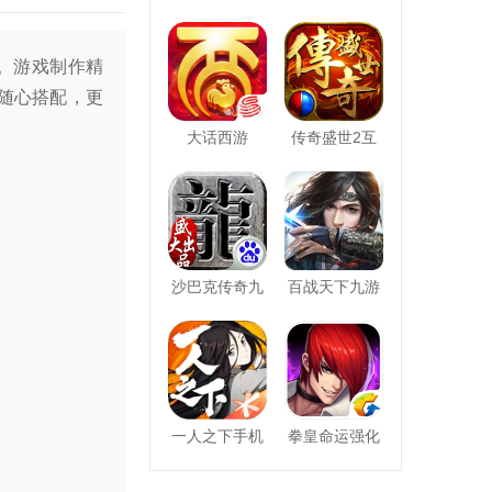
。游戏制作精
随心搭配，更
大话西游
传奇盛世2互
4399
沙巴克传奇九
百战天下九游
一人之下手机
拳皇命运强化