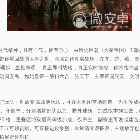
的时代精神，凡有血气，皆有争心，由历史巨著《大秦帝国》正
带你重回战国大争之世，亲临古代真实战场，在齐、楚、燕、秦
崛起，血性争霸。 真正即时战略，真正实时操控，你将指挥当
治国安民，如始皇帝一般扫六合，统天下，主宰帝国兴衰，文明
垒”玩法；世族专属城池玩法，可在大地图空地建造，为本族成
垒、守御垒，分别增益部队战力、野外建筑，加成仅本族生效，
0-25 格，重叠区域取最高等级加成。仅宗主、副宗主可发起建
工匠可领贡献。可直接进攻敌堡，血量清零即摧毁，主动放弃也
拓展野外对抗。