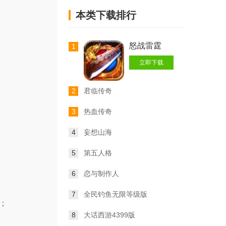
本类下载排行
怒战雷霆
1
立即下载
2
君临传奇
3
热血传奇
4
妄想山海
5
第五人格
6
恋与制作人
7
全民钓鱼无限等级版
；
8
大话西游4399版