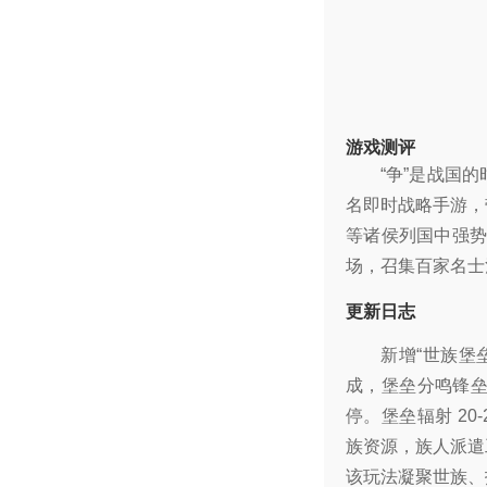
游戏测评
“争”是战国
名即时战略手游，
等诸侯列国中强势
场，召集百家名士
更新日志
新增“世族堡
成，堡垒分鸣锋
停。堡垒辐射 2
族资源，族人派遣
该玩法凝聚世族、